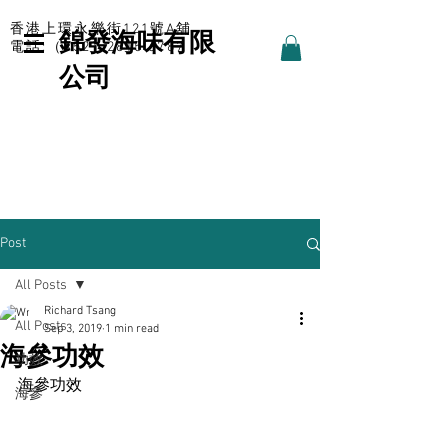
香港上環永樂街121號A舖
錦發海味有限
電話:（852）2815 6787
公司
Post
All Posts
Richard Tsang
All Posts
Sep 3, 2019
1 min read
海參功效
功效
海參功效
海參