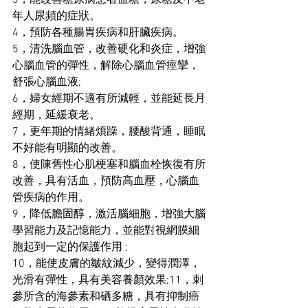
3，能改善糖尿病患者血糖，尿糖及中老
年人尿頻的症狀。
4，預防各種腸胃疾病和肝臟疾病。
5，清洗腦血管，改善硬化和炎症，增強
心腦血管的彈性，解除心腦血管痙攣，
舒張心腦血液;
6，婦女經期不適有所減輕，並能延長月
經期，延緩衰老。
7，更年期的情緒煩躁，腰酸背通，睡眠
不好能有明顯的改善。
8，使陳舊性心肌梗塞和腦血栓恢復有所
改善，具有活血，預防高血壓，心腦血
管疾病的作用。
9，降低膽固醇，激活腦細胞，增強大腦
學習能力及記憶能力，並能對視網膜細
胞起到一定的保護作用 ;
10，能使皮膚的皺紋減少，變得潤澤，
光滑有彈性，具有美容養顏效果;11，刺
參所含的海參素和硒多糖，具有抑制癌