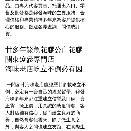
品。由專人代客買賣、托運出入口、零
售及批發都是錦發海味的主要服務。合
理價格和專業精神多年來為客戶提供稱
心的服務。歡迎各界查詢、問價或訂
貨。 
廿多年鰵魚花膠公白花膠
關東遼參專門店
海味老店屹立不倒必有因
 一間參茸海味老店能經歷廿多載屹立不
倒，必定有一套自己的經營哲學。錦發
海味多年來都注重建立信譽及口碑。賣
正貨，擬正價，用真誠的態度待客。客
人對店舖有信心，從而建立良好的商
譽，自然會客似雲來。除了做生意之
外，與客人之間也建立友誼。在實際生