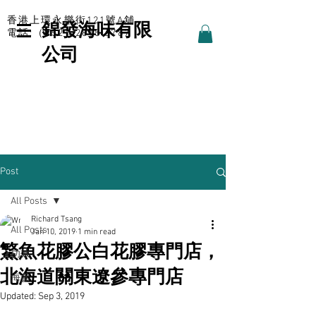
香港上環永樂街121號A舖
錦發海味有限
電話:（852）2815 6787
公司
Post
All Posts
Richard Tsang
All Posts
Jan 10, 2019
1 min read
鰵魚花膠公白花膠專門店，
功效
北海道關東遼參專門店
海參
Updated:
Sep 3, 2019