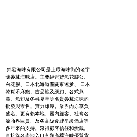
 錦發海味有限公司是上環海味街的老字
號參茸海味店。主要經營鰵魚花膠公、
白花膠、日本北海道產關東遼參、 日本
乾貨禾麻鮑、吉品鮑及網鮑、各式燕
窩、魚翅及冬蟲夏草等名貴參茸海味的
批發與零售。實力雄厚。業界內亦享負
盛名。更有賴本地、國內顧客、社會名
流商界巨賈、及各高級食肆星級酒店等
多年來的支持。深得顧客信任和愛戴。
直接從各產地入口各類高檔海味優質貨